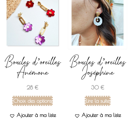
Boucles d’oreilles
Boucles d’oreilles
Anémone
Joséphine
28
€
30
€
Choix des options
Lire la suite
Ajouter à ma liste
Ajouter à ma liste