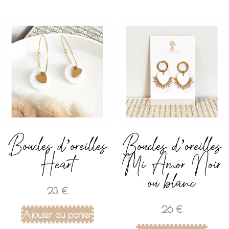
Boucles d’oreilles
Boucles d’oreilles
Heart
Mi Amor Noir
ou blanc
23
€
26
€
Ajouter au panier