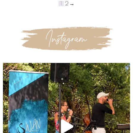
1
2
→