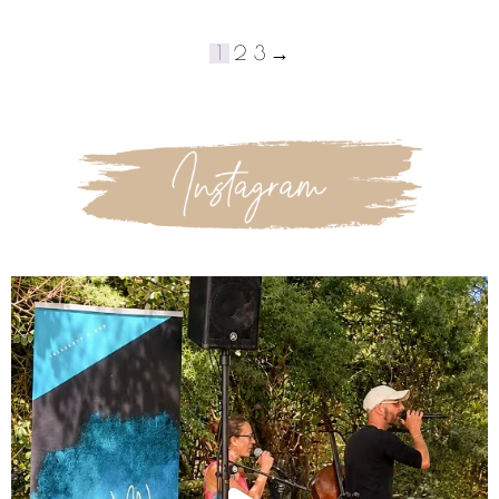
1
2
3
→