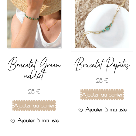
Bracelet Green
Bracelet Pépites
addict
28
€
28
€
Ajouter au panier
Ajouter au panier
Ajouter à ma liste
Ajouter à ma liste