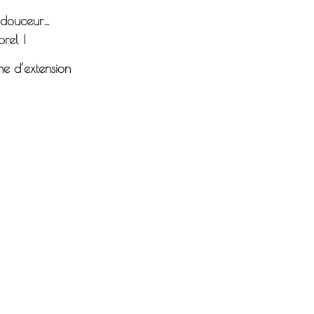
a douceur…
orel !
ne d’extension