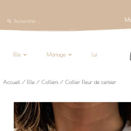
Mo
Elle
Mariage
Lui
Accueil
/
Elle
/
Colliers
/ Collier Fleur de cerisier