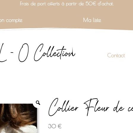
Frais de port offerts à partir de 50€ d’achat.
n compte
Ma liste
L - O Collection
Contact
Collier Fleur de ce
30
€