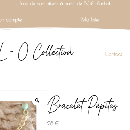
Frais de port offerts à partir de 50€ d’achat.
n compte
Ma liste
L - O Collection
Contact
Bracelet Pépites
28
€