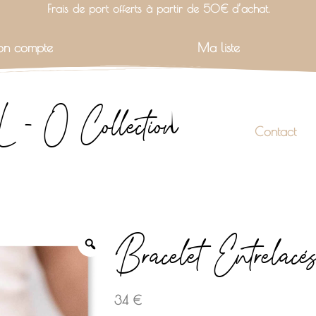
Frais de port offerts à partir de 50€ d’achat.
n compte
Ma liste
L - O Collection
Contact
Bracelet Entrelacé
34
€