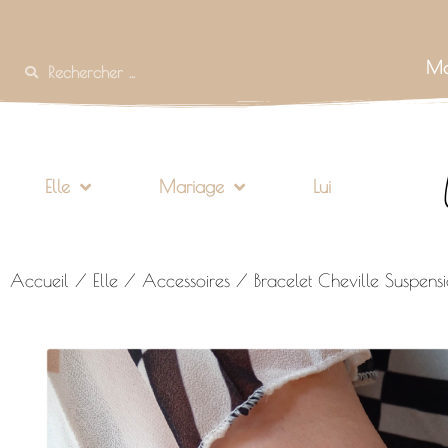
Mo
Elle
Mariage
Lui
Accueil
/
Elle
/
Accessoires
/ Bracelet Cheville Suspens