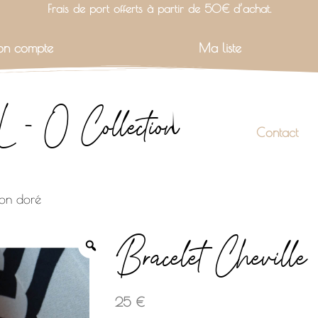
Frais de port offerts à partir de 50€ d’achat.
n compte
Ma liste
L - O Collection
Contact
ion doré
Bracelet Cheville
25
€