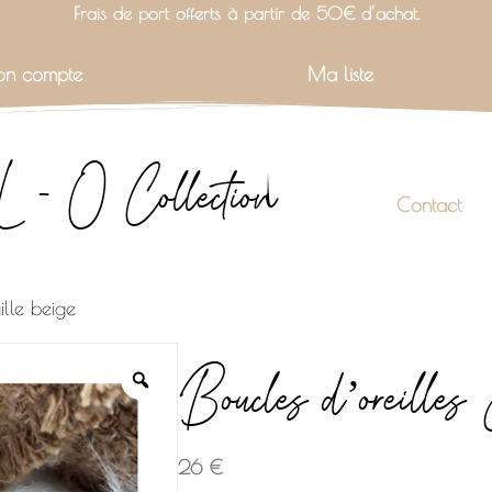
Frais de port offerts à partir de 50€ d’achat.
n compte
Ma liste
L - O Collection
Contact
ille beige
Boucles d’oreilles 
26
€