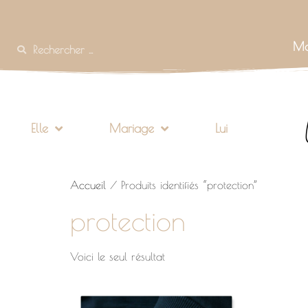
Mo
Elle
Mariage
Lui
Accueil
/ Produits identifiés “protection”
protection
Voici le seul résultat