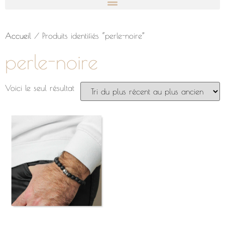
Accueil
/ Produits identifiés “perle-noire”
perle-noire
Voici le seul résultat