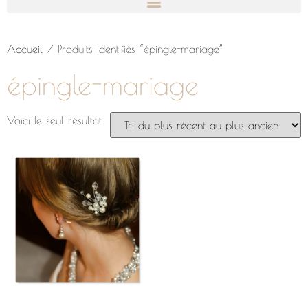
Accueil
/ Produits identifiés “épingle-mariage”
épingle-mariage
Voici le seul résultat