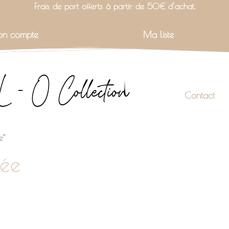
Frais de port offerts à partir de 50€ d’achat.
n compte
Ma liste
L - O Collection
Contact
e”
lée