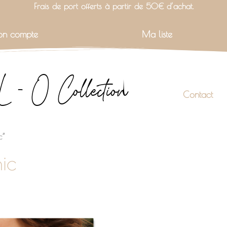
Frais de port offerts à partir de 50€ d’achat.
n compte
Ma liste
L - O Collection
Contact
c”
ic