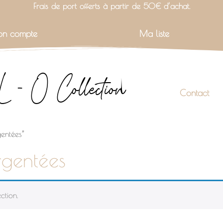
Frais de port offerts à partir de 50€ d’achat.
n compte
Ma liste
L - O Collection
Contact
gentées”
rgentées
ction.